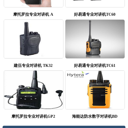
摩托罗拉专业对讲机 A
好易通专业对讲机TC60
建伍专业对讲机 TK32
好易通专业对讲机TC61
摩托罗拉专业对讲机GP2
海能达防水数字对讲机BD