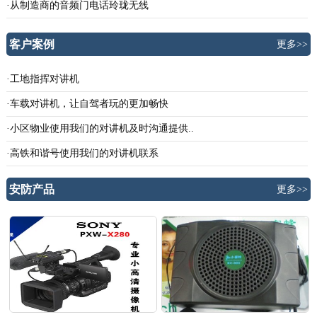
·从制造商的音频门电话玲珑无线
客户案例
更多>>
·工地指挥对讲机
·车载对讲机，让自驾者玩的更加畅快
·小区物业使用我们的对讲机及时沟通提供..
·高铁和谐号使用我们的对讲机联系
安防产品
更多>>