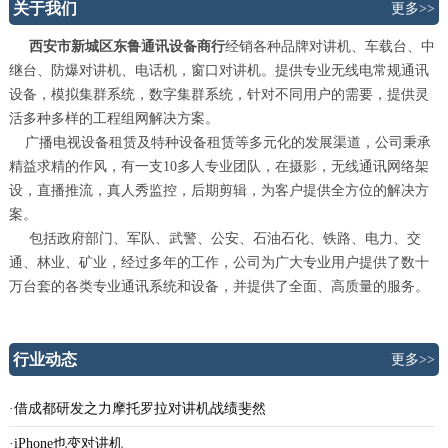
关于我们
更多>>
西安市新城区东鲁通讯设备商
行
经销各种品牌对讲机、车载台、中
继台、防爆对讲机、电话机，窗口对讲机。提供专业无线电常规通讯
设备，模拟集群系统，数字集群系统，针对不同用户的需要，提供灵
活多种多样的工程组网解决方案。
广播电视设备租赁及特种设备租赁等多元化的发展渠道，公司秉承
精益求精的作风，有一支10多人专业团队，在摄影，无线通讯网络架
设，直播推流，真人秀监控，后期剪辑，为客户提供全方位的解决方
案。
包括政府部门、军队、武警、公安、石油石化、铁路、电力、交
通、林业、矿业，经过多年的工作，公司为广大专业用户提供了数十
万台套的各类专业通讯系统和设备，并提供了全面、高质量的服务。
行业动态
更多>>
·借成都研发之力摩托罗拉对讲机战绩斐然
·iPhone也变对讲机