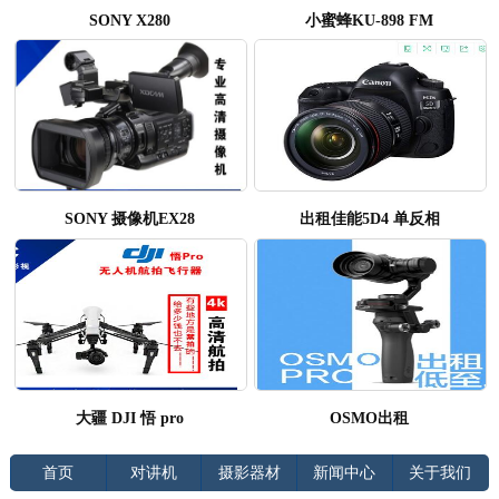
SONY X280
小蜜蜂KU-898 FM
SONY 摄像机EX28
出租佳能5D4 单反相
大疆 DJI 悟 pro
OSMO出租
首页
对讲机
摄影器材
新闻中心
关于我们