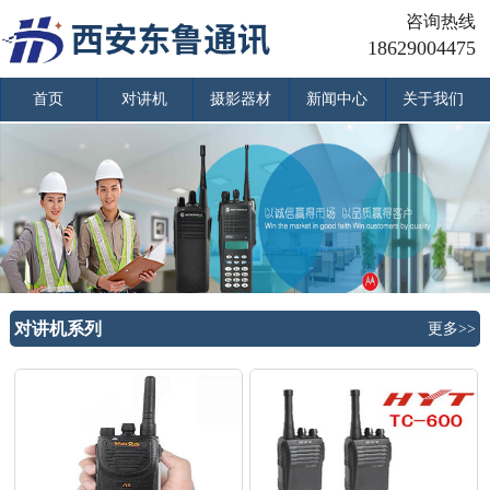
咨询热线
18629004475
首页
对讲机
摄影器材
新闻中心
关于我们
对讲机系列
更多>>