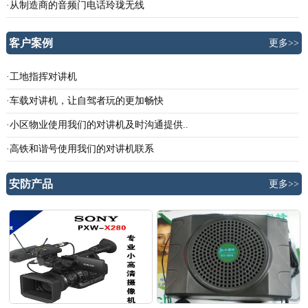
·从制造商的音频门电话玲珑无线
客户案例
更多>>
·工地指挥对讲机
·车载对讲机，让自驾者玩的更加畅快
·小区物业使用我们的对讲机及时沟通提供..
·高铁和谐号使用我们的对讲机联系
安防产品
更多>>