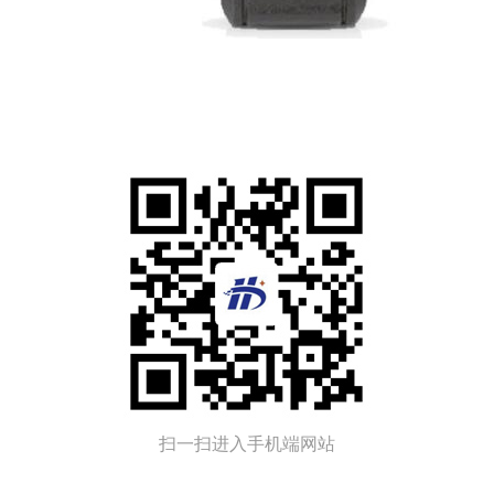
扫一扫进入手机端网站