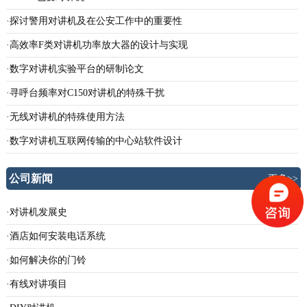
·探讨警用对讲机及在公安工作中的重要性
·高效率F类对讲机功率放大器的设计与实现
·数字对讲机实验平台的研制论文
·寻呼台频率对C150对讲机的特殊干扰
·无线对讲机的特殊使用方法
·数字对讲机互联网传输的中心站软件设计
公司新闻
更多>>
·对讲机发展史
·酒店如何安装电话系统
·如何解决你的门铃
·有线对讲项目