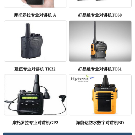
摩托罗拉专业对讲机 A
好易通专业对讲机TC60
建伍专业对讲机 TK32
好易通专业对讲机TC61
摩托罗拉专业对讲机GP2
海能达防水数字对讲机BD