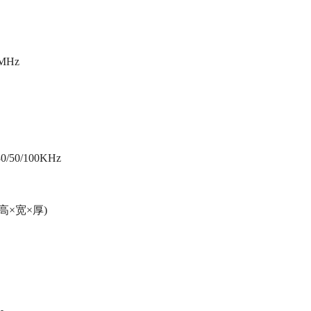
5MHz
/30/50/100KHz
)(高×宽×厚)