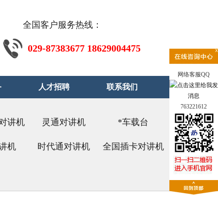
全国客户服务热线：
029-87383677 18629004475
网络客服QQ
务
人才招聘
联系我们
763221612
对讲机
灵通对讲机
*车载台
讲机
时代通对讲机
全国插卡对讲机