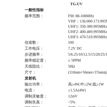
TG-UV
一般性指标
频率范围：
FM: 88-108MHz
VHF：136.000-173.99
UHF1: 350-389.995MHz
UHF2: 400-469.995MHz
UHF3: 470-519.995MHz
信道数：
100
工作电压：
7.2V DC
步进频率：
5/6.25/10/12.5/15/20/25
频率稳定度：
± 5PPM
天线阻抗：
50Ω
尺寸：
(110mm×56mm×37mm
发射机
输出功率：
高≥4W,中≥2W,低≥1W
电流：
≤1.5A(4W)
调制灵敏度：
12mV
调制失真：
<5%