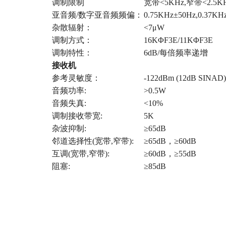
调制限制
宽带<5KHz,窄带<2.5K
亚音频/数字亚音频频偏：
0.75KHz±50Hz,0.37KH
杂散辐射：
<7μW
调制方式：
16KΦF3E/11KΦF3E
调制特性：
6dB/每倍频率递增
接收机
参考灵敏度：
-122dBm (12dB SINAD)
音频功率:
>0.5W
音频失真:
<10%
调制接收带宽:
5K
杂波抑制:
≥65dB
邻道选择性(宽带,窄带):
≥65dB，≥60dB
互调(宽带,窄带):
≥60dB，≥55dB
阻塞:
≥85dB