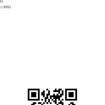
Hz
z±30Hz