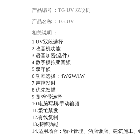
产品编号 ：TG-UV 双段机
产品名称 ：TG-UV
相关说明 ：
1.UV双段选择
2.收音机功能
3.语音加密(选件)
4.数字模拟亚音频
5.双守候
6.功率选择：4W/2W/1W
7.声控发射
8.优先扫描
9.宽/窄带选择
10.电脑写频/手动输频
11.繁忙禁发
12.有线复制
13.报警功能
14.适用场合：物业管理、酒店饭店、建筑施工